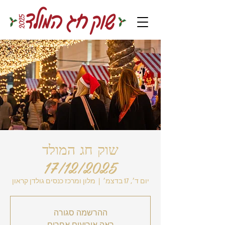
שוק חג המולד
17/12/2025
יום ד׳, 17 בדצמ׳
  |  
מלון ומרכז כנסים גולדן קראון
ההרשמה סגורה
ראה אירועים אחרים